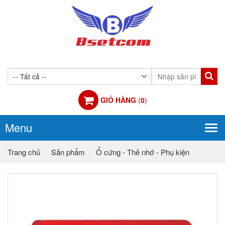
GIỎ HÀNG
(
0
)
Menu
Tog
navi
Trang chủ
Sản phẩm
Ổ cứng - Thẻ nhớ - Phụ kiện