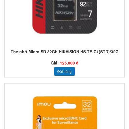
Thẻ nhớ Micro SD 32Gb HIKVISION HS-TF-C1(STD)/32G
Giá:
125.000 đ
Đặt hàng