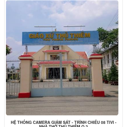
HỆ THỐNG CAMERA GIÁM SÁT - TRÌNH CHIẾU 08 TIVI -
NHÀ THỜ THỦ THIÊM Q.2