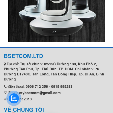
BSETCOM.LTD
Địa chỉ:
Trụ sở chính: 82/15C Đường 138, Khu Phố 2,
Phường Tân Phú, Tp. Thủ Đức, TP. HCM. Chí nhánh: 76
Đường ĐT743C, Tân Long, Tân Đông Hiệp, Tp. Dĩ An, Bình
Dương
Điện thoại:
0906 712 356 - 0915 995283
Email:
ctybsetcom@gmail.com
© Copyright 2018
VỀ CHÚNG TÔI